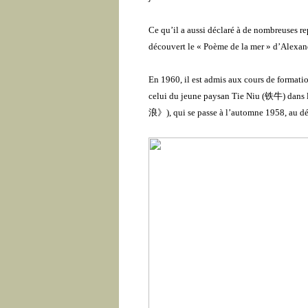
Ce qu’il a aussi déclaré à de nombreuses rep
découvert le « Poème de la mer » d’Alexand
En 1960, il est admis aux cours de formatio
celui du jeune paysan Tie Niu (
铁牛
) dans 
浪》
)
, qui se passe à l’automne 1958, au d