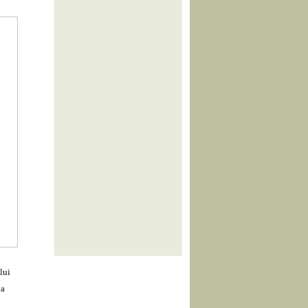
lui
la