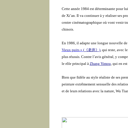
Cette année 1984 est déterminante pour lui
de Xi’an. Il va continuer à y réaliser ses pr
centre cinématographique où vont venir trav
chinois.
En 1986, il adapte une longue nouvelle de 
Vieux puits » (
《老井》
)
, qui reste, avec l
plus réussis. Contre l’avis général, y compris
le rôle principal à
Zhang Yimou
, qui en es
Bien que fidèle au style réaliste de ses prem
peinture extrêmement sensuelle des relation
et de leurs relations avec la nature, Wu Ti