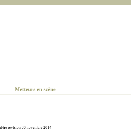
Réalisation
Photo, Montag
Films
Acteurs
Scénario
Musique
Metteurs en scène
nière révision 06 novembre 2014