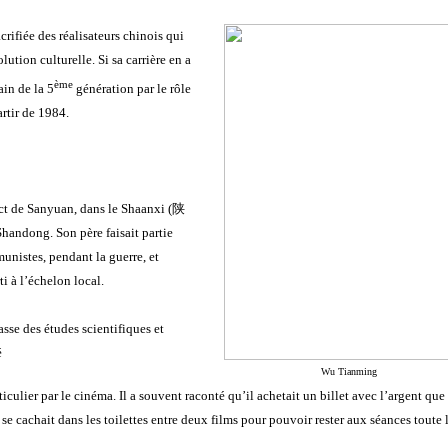
rifiée des réalisateurs chinois qui
ution culturelle. Si sa carrière en a
ème
ain de la 5
génération par le rôle
artir de 1984.
t de Sanyuan, dans le Shaanxi (
陕
Shandong. Son père faisait partie
nistes, pendant la guerre, et
i à l’échelon local.
asse des études scientifiques et
é
Wu Tianming
rticulier par le cinéma. Il a souvent raconté qu’il achetait un billet avec l’argent que 
se cachait dans les toilettes entre deux films pour pouvoir rester aux séances toute 