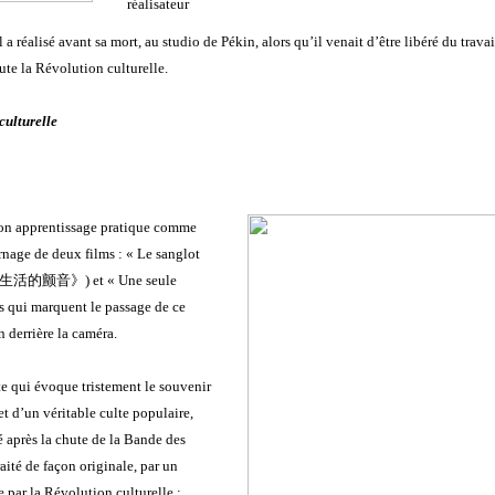
réalisateur
l a réalisé avant sa mort, au studio de Pékin, alors qu’il venait d’être libéré du travai
oute la Révolution culturelle.
culturelle
on apprentissage pratique comme
rnage de deux films : « Le sanglot
生活的颤音》
)
et « Une seule
ms qui marquent le passage de ce
 derrière la caméra.
te qui évoque tristement le souvenir
t d’un véritable culte populaire,
 après la chute de la Bande des
aité de façon originale, par un
e par la Révolution culturelle ;