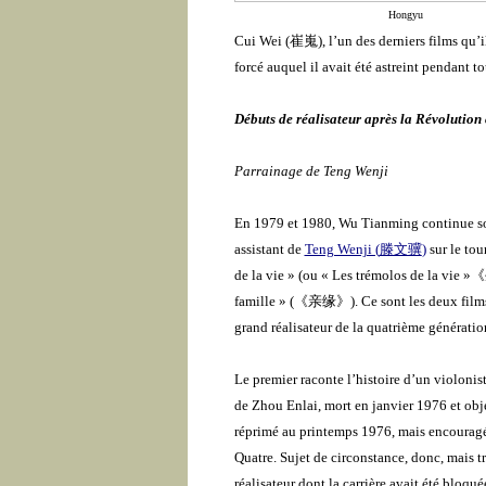
Hongyu
Cui Wei (
崔嵬
)
, l’un des derniers films qu’i
forcé auquel il avait été astreint pendant t
Débuts de réalisateur après la Révolution 
Parrainage de Teng Wenji
En 1979 et 1980, Wu Tianming continue s
assistant de
Teng Wenji (
滕文骥
)
sur le tou
de la vie » (ou « Les trémolos de la vie »
《
famille
»
(
《
亲缘
》
)
. Ce sont les deux fil
grand réalisateur de la quatrième génération
Le premier raconte l’histoire d’un violonis
de Zhou Enlai, mort en janvier 1976 et obje
réprimé au printemps 1976, mais encouragé
Quatre. Sujet de circonstance, donc, mais tr
réalisateur dont la carrière avait été bloqué