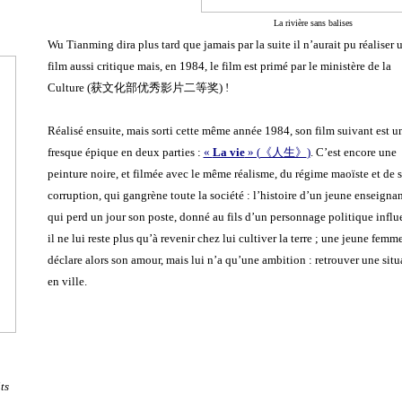
La rivière sans balises
Wu Tianming dira plus tard que jamais par la suite il n’aurait pu réaliser 
film aussi critique mais, en 1984, le film est primé par le ministère de la
Culture (
获文化部优秀影片二等奖
) !
Réalisé ensuite, mais sorti cette même année 1984, son film suivant est u
fresque épique en deux parties :
«
La vie
» (
《人生》
)
. C’est encore une
peinture noire, et filmée avec le même réalisme, du régime maoïste et de 
corruption, qui gangrène toute la société : l’histoire d’un jeune enseigna
qui perd un jour son poste, donné au fils d’un personnage politique influe
il ne lui reste plus qu’à revenir chez lui cultiver la terre ; une jeune femme
déclare alors son amour, mais lui n’a qu’une ambition : retrouver une situ
en ville.
ts