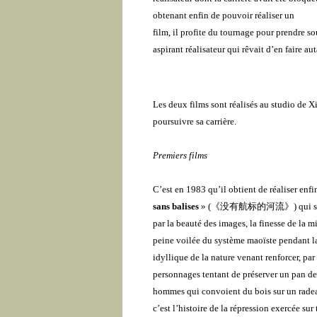
obtenant enfin de pouvoir réaliser un
film, il profite du tournage pour prendre so
aspirant réalisateur qui rêvait d’en faire aut
Les deux films sont réalisés au studio de X
poursuivre sa carrière.
Premiers films
C’est en 1983 qu’il obtient de réaliser enfi
sans balises
»
(
《
没有航标的河流
》
)
qui s
par la beauté des images, la finesse de la mi
peine voilée du système maoïste pendant la
idyllique de la nature venant renforcer, par 
personnages tentant de préserver un pan de li
hommes qui convoient du bois sur un radeau
c’est l’histoire de la répression exercée sur