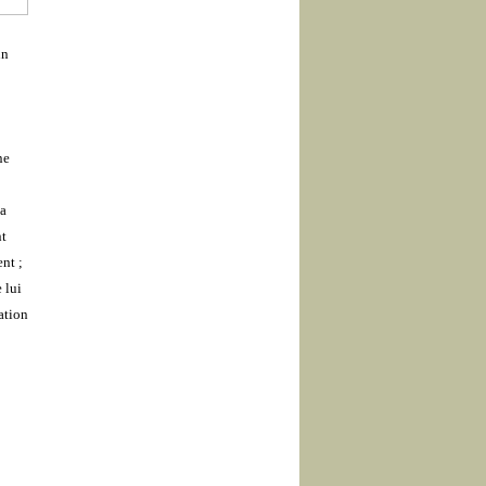
un
ne
sa
nt
nt ;
 lui
ation