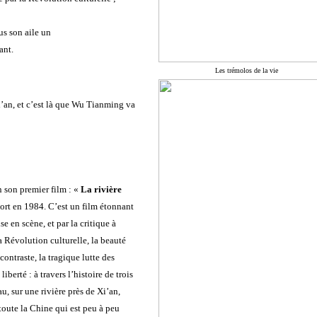
us son aile un
ant.
Les trémolos de la vie
i’an, et c’est là que Wu Tianming va
n son premier film : «
La rivière
ort en 1984. C’est un film étonnant
se en scène, et par la critique à
 Révolution culturelle, la beauté
contraste, la tragique lutte des
berté : à travers l’histoire de trois
, sur une rivière près de Xi’an,
 toute la Chine qui est peu à peu