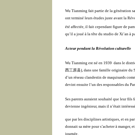
Wu Tianming fait partie de la génération sac
ont terminé leurs études juste avant la Révol
été affectée, il fait cependant figure de parr
qu’il a joué à la tête du studio de Xi’an à p
Acteur pendant la Révolution culturelle
Wu Tianming est né en 1939 dans le distric
西三原县
)
, dans une famille originaire du 
d’un réseau clandestin de maquisards commu
devint ensuite l’un des responsables du Part
Ses parents auraient souhaité que leur fils f
devienne ingénieur, mais il n’était intéress
que par les disciplines artistiques, et en pa
donnait sa mère pour s’acheter à manger, et 
journée.