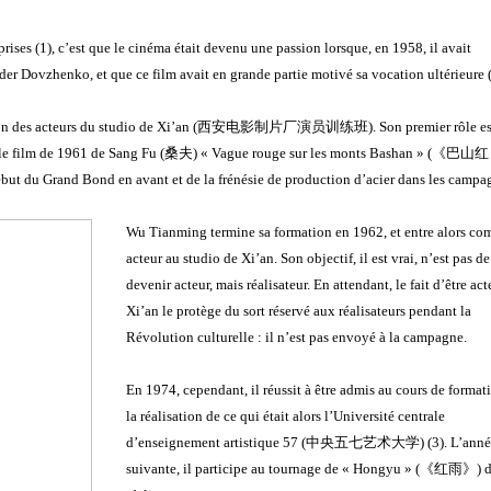
rises (1), c’est que le cinéma était devenu une passion lorsque, en 1958, il avait
er Dovzhenko, et que ce film avait en grande partie motivé sa vocation ultérieure (
n des acteurs du studio de Xi’an (
西安电影制片厂演员训练班
)
. Son premier rôle es
le film de 1961 de Sang Fu (
桑夫
)
« Vague rouge sur les monts Bashan » (
《巴山红
ébut du Grand Bond en avant et de la frénésie de production d’acier dans les campa
Wu Tianming
termine sa formation en 1962, et entre alors c
acteur au
studio de Xi’an. Son objectif, il est vrai, n’est pas de
devenir acteur, mais réalisateur. En attendant, le fait d’être act
Xi’an le protège du sort réservé aux réalisateurs pendant la
Révolution culturelle : il n’est pas envoyé à la campagne.
En 1974, cependant, il réussit à être admis au cours de format
la réalisation de ce qui était alors l’Université centrale
d’enseignement artistique 57 (
中央五七艺术大学
) (3). L’ann
suivante, il participe au tournage de « Hongyu » (
《红雨》
)
d