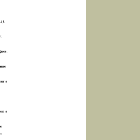
2).
t
gnes.
omme
eur à
ion à
ée
u