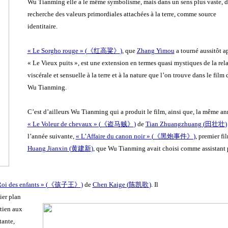
Wu Tianming elle a le même symbolisme, mais dans un sens plus vaste, d
recherche des valeurs primordiales attachées à la terre, comme source
identitaire.
«
Le Sorgho rouge » (
《红高粱》
)
, que
Zhang Yimou
a tourné aussitôt a
« Le Vieux puits », est une extension en termes quasi mystiques de la rel
viscérale et sensuelle à la terre et à la nature que l’on trouve dans le film 
Wu Tianming.
C’est d’ailleurs Wu Tianming qui a produit le film, ainsi que, la même an
« Le Voleur de chevaux » (
《盗马贼》
)
de
Tian Zhuangzhuang (
田壮壮
)
l’année suivante,
«
L’Affaire du canon noir » (
《黑炮事件》
)
, premier fi
Huang Jianxin (
黄建新
)
, que Wu Tianming avait choisi comme assistant 
oi des enfants » (
《孩子王》
)
de
Chen Kaige (
陈凯歌
)
. Il
ier plan
tien aux
tante,