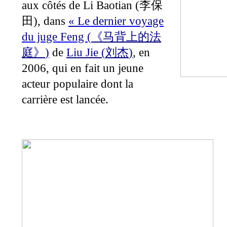
aux côtés de Li Baotian (
李保
), dans
«
Le dernier voyage
田
du juge Feng (
《马背上的法
)
de
Liu Jie (
)
, en
庭》
刘杰
2006, qui en fait un jeune
acteur populaire dont la
carrière est lancée.