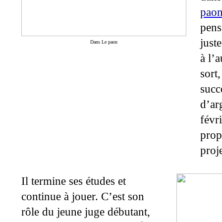
paon
pensa
just
Dans Le paon
à l’
sort
succ
d’ar
févr
prop
proj
Il termine ses études et
continue à jouer. C’est son
rôle du jeune juge débutant,