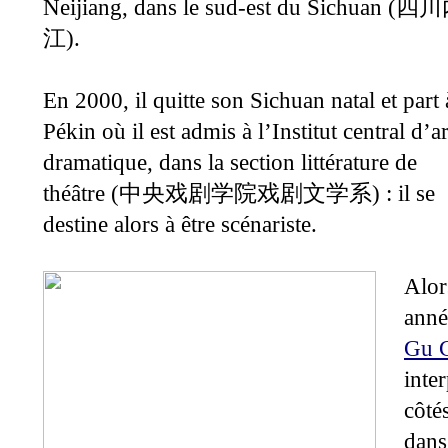
Neijiang, dans le sud-est du Sichuan (
四川
).
江
En 2000, il quitte son Sichuan natal et part 
Pékin où il est admis à l’Institut central d’ar
dramatique, dans la section littérature de
théâtre (
) : il se
中央戏剧学院戏剧文学系
destine alors à être scénariste.
Alor
anné
Gu C
inter
côté
dans