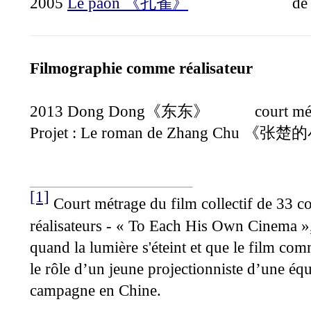
2005
Le paon
d
《
孔雀
》
Filmographie comme réalisateur
2013 Dong Dong
court mé
《东东》
Projet :
Le roman de Zhang Chu
《张楚的
[1]
Court métrage du film collectif de 33 c
réalisateurs - « To Each His Own Cinema »
quand la lumière s'éteint et que le film co
le rôle d’un jeune projectionniste d’une éq
campagne en Chine.