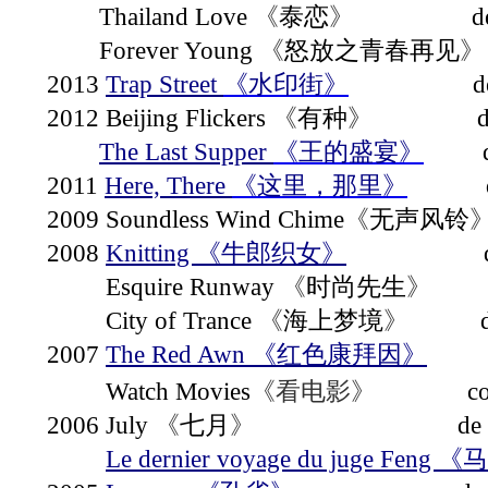
Thailand Love
de Wu
《
泰恋
》
Forever Young
《
怒放之青春再见
2013
Trap Street
d
《水印街》
2012 Beijing Flickers
《
有种
》
The Last Supper
d
《王的盛宴》
2011
Here, There
d
《这里，那里》
2009 Soundless Wind Chime
《
无声风铃
2008
Knitting
d
《牛郎织女》
Esquire Runway
de
《
时尚先生
》
City of Trance
d
《
海上梦境
》
2007
The Red Awn
d
《红色康拜因》
Watch Movies
court 
《看电影》
2006 July
de Ni
《
七月
》
Le dernier voyage du juge Feng
《马