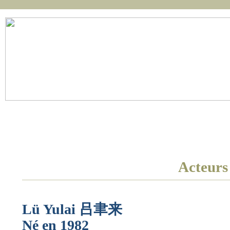
Réalisation
Accueil
Actualités
Film
Scénario
Acteurs
Lü Yulai
吕聿来
Né en 1982