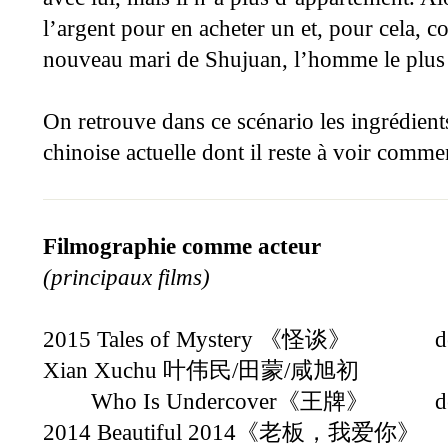
l’argent pour en acheter un et, pour cela, c
nouveau mari de Shujuan, l’homme le plu
On retrouve dans ce scénario les ingrédient
chinoise actuelle dont il reste à voir comme
Filmographie comme acteur
(principaux films)
2015 Tales of Mystery
de Ray
《
怪谈
》
Xian Xuchu
叶伟民
/
田蒙
/
咸旭初
Who Is Undercover
de Fa
《
王牌
》
2014 Beautiful 2014
《老板，我爱你》