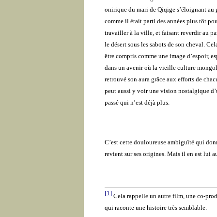
onirique du mari de Qiqige s’éloignant au 
comme il était parti des années plus tôt pou
travailler à la ville, et faisant reverdir au p
le désert sous les sabots de son cheval. Cel
être compris comme une image d’espoir, es
dans un avenir où la vieille culture mongo
retrouvé son aura grâce aux efforts de chac
peut aussi y voir une vision nostalgique d
passé qui n’est déjà plus.
C’est cette douloureuse ambiguïté qui don
revient sur ses origines. Mais il en est lui 
[1]
Cela rappelle un autre film, une co-pro
qui raconte une histoire très semblable.