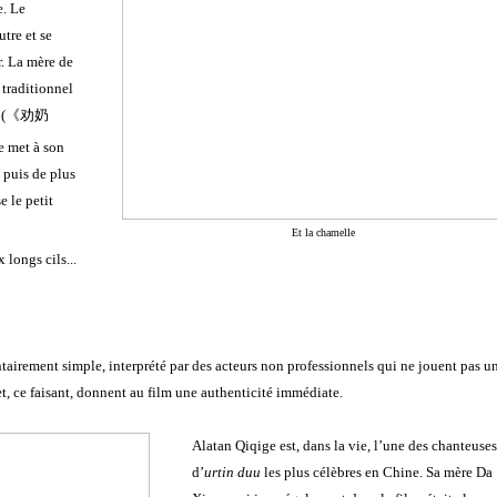
. Le
utre et se
r. La mère de
traditionnel
(
《劝奶
se met à son
 puis de plus
e le petit
Et la chamelle
 longs cils...
ntairement simple, interprété par des acteurs non professionnels qui ne jouent pas u
t, ce faisant, donnent au film une authenticité immédiate.
Alatan Qiqige est, dans la vie, l’une des chanteuses
d’
urtin duu
les plus célèbres en Chine. Sa mère Da