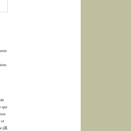
i
urtin
tion.
 de
e qui
tion
 ce
e (
其