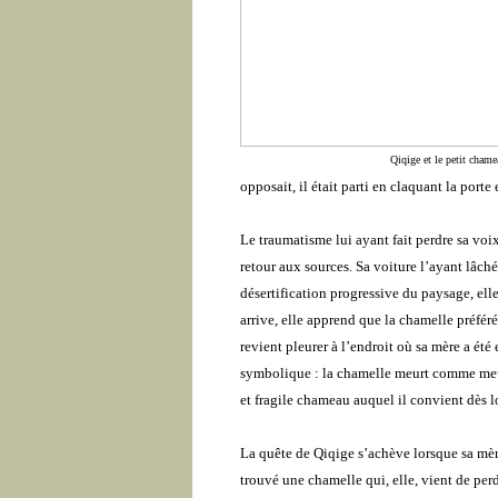
Qiqige et le petit chame
opposait, il était parti en claquant la porte 
Le traumatisme lui ayant fait perdre sa voi
retour aux sources. Sa voiture l’ayant lâch
désertification progressive du paysage, el
arrive, elle apprend que la chamelle préfér
revient pleurer à l’endroit où sa mère a été
symbolique : la chamelle meurt comme meuren
et fragile chameau auquel il convient dès l
La quête de Qiqige s’achève lorsque sa mèr
trouvé une chamelle qui, elle, vient de per