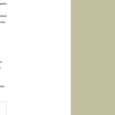
après
 dont
ttre
la
e
eune