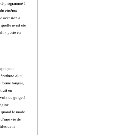
a été programmé à
 du cinéma
te occasion à
quelle avait été
ait « porté en
 qui peut
u
boghino duu,
e forme longue,
truit en
 voix de gorge à
rigine
e, quand le mode
 d’une vie de
ries de la