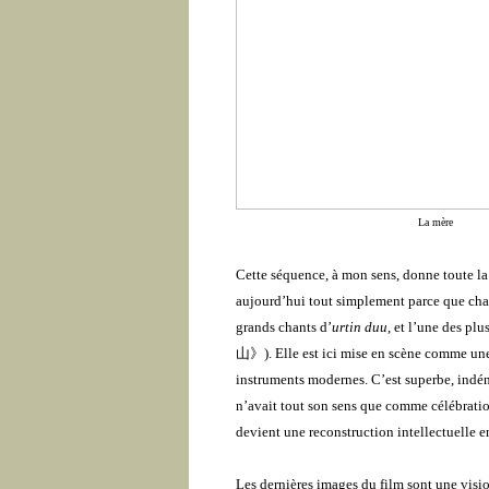
La mère
Cette séquence, à mon sens, donne toute la
aujourd’hui tout simplement parce que chan
grands chants
d’
urtin duu
, et l’une des pl
山》
). Elle est ici mise en scène comme u
instruments modernes. C’est superbe, indéni
n’avait tout son sens que comme célébration
devient une reconstruction intellectuelle 
Les dernières images du film sont une visi