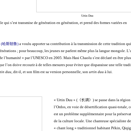
Urtin Duu
ale qui s’est transmise de génération en génération, et prend des formes variées en
 (
哈斯朝鲁
)
a voulu apporter sa contribution à la transmission de cette tradition qu
énérations ; pour beaucoup, les jeunes ne parlent même plus la langue mongole. L’
e de l’humanité » par l’UNESCO en 2005. Mais Hasi Chaolu s’est déclaré en être plus
e que l’on doive recourir à de telles mesures pour éviter que disparaisse une telle tradi
tin duu
, dit-il, et son film est sa version personnelle, son
urtin duu
à lui.
« Urtin Duu » (
《长调》)
se passe dans la région
l’Ordos, en voie de désertification quasi-totale, c
est un problème supplémentaire pour la préserva
de la culture locale. Une chanteuse spécialiste de
« chant long » traditionnel habitant Pékin, Qiqig