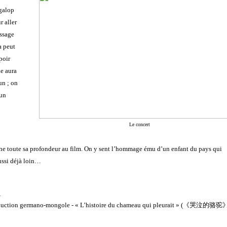
galop
r aller
assage
a peut
poir
le aura
un ; on
’un
Le concert
ne toute sa profondeur au film. On y sent l’hommage ému d’un enfant du pays qui
aussi déjà loin…
duction germano-mongole - « L’histoire du chameau qui pleurait » (
《哭泣的骆驼