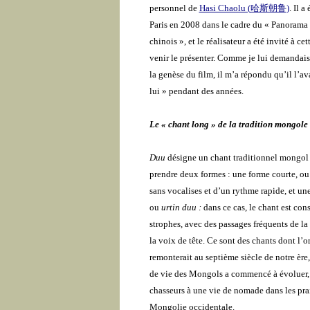
personnel de
Hasi Chaolu (
哈斯朝鲁
)
. Il 
Paris en 2008 dans le cadre du
« Panorama
chinois », et
le réalisateur
a été invité à cet
venir le présenter. Comme je lui demandais 
la genèse du film, il m’a répondu qu’il l’av
lui » pendant des années.
Le « chant long » de la tradition mongole
Duu
désigne un chant traditionnel mongol
prendre deux formes : une forme courte, o
sans vocalises et d’un rythme rapide, et un
ou
urtin duu :
dans ce cas, le chant est cons
strophes, avec des passages fréquents de la
la voix de tête. Ce sont des chants dont l’o
remonterait au septième siècle de notre èr
de vie des Mongols a commencé à évoluer,
chasseurs à une vie de nomade dans les prai
Mongolie occidentale.