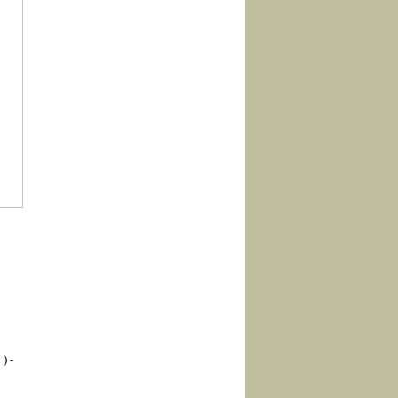
》
)
-