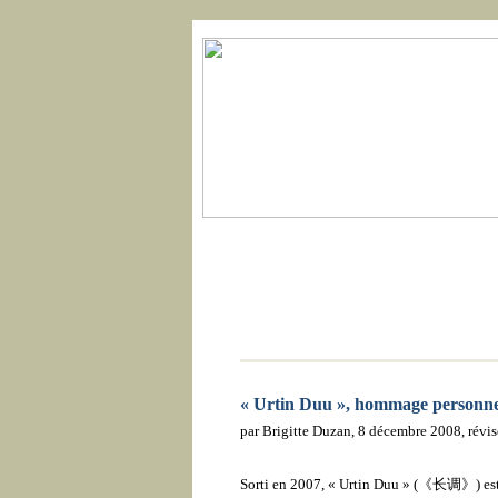
Accueil
Actualités
« Urtin Duu », hommage personnel 
par Brigitte Duzan, 8 décembre 2008, révi
Sorti en 2007,
« Urtin Duu » (
《长调》
) es