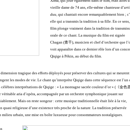
Xima, qui joue également dans le film, était alors 
vieille dame de 74 ans, elle-même chanteuse d’
urt
duu,
qui chantait encore remarquablement bien ; c’
elle qui a transmis la tradition à sa fille. En ce sens,
film plonge vraiment dans la tradition de transmis
orale de ce chant. La musique du film est signée
Chagan (
查干)
, musicien et chef d’orchestre que l’
voit apparaître dans ce dernier rôle lors d’un conce
Qiqige à Pékin, au début du film.
 dimension tragique des efforts déployés pour préserver des cultures qui se meurent
gent les modes de vie. Le chant qu’interprète Qiqige dans cette séquence est l’un 
us célèbres interprétations de Qiqige : « La montagne sacrée couleur d’or » (
《金色
ne véritable aria d’opéra, accompagnée par un orchestre symphonique jouant sur
ablement. Mais on reste songeur : cette musique traditionnelle était liée à la vie,
 quasi religieuse d’une existence très proche de la nature. La tradition préservée
en milieu urbain, une mise en boîte luxueuse pour consommateurs nostalgiques.
on