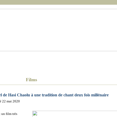
Réalisation
Photo, Montag
Films
Acteurs
Scénario
Musique
Films
de Hasi Chaolu à une tradition de chant deux fois millénaire
sé 22 mai 2020
t un film très