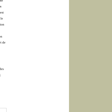
une
in
est
 le
sion
on
rt de
des
圣