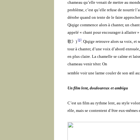
chameau qu’elle venait de mettre au monde
problème, c’est qu’elle refuse de nourrir l’a
dérobe quand on tente de le faire approche
Qiqige commence alors à chanter, un chant 
appelé « chant pour encourager à allaiter » 
[1]
歌》
)
. Qiqige retrouve alors sa voix, et 
tour à chanter, d’une voix d’abord enrouée,
en plus claire. La chamelle se calme et laiss
chameau venir téter. On
semble voir une larme couler de son œil aux
Un film lent, douloureux et ambigu
C’est un film au rythme lent, au style volo
rôle, mais se contentent d’être eux-mêmes e