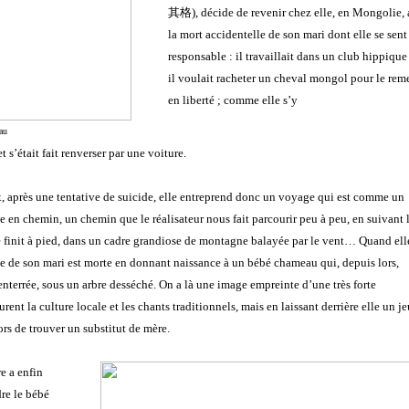
其格)
,
décide de revenir chez elle, en Mongolie, 
la mort accidentelle de son mari dont elle se sent
responsable : il travaillait dans un club hippique
il voulait racheter un cheval mongol pour le reme
en liberté ; comme elle s’y
au
et s’était fait renverser par une voiture.
x, après une tentative de suicide, elle entreprend donc un voyage qui est comme un
ée en chemin, un chemin que le réalisateur nous fait parcourir peu à peu, en suivant 
le finit à pied, dans un cadre grandiose de montagne balayée par le vent… Quand ell
ée de son mari est morte en donnant naissance à un bébé chameau qui, depuis lors,
 enterrée, sous un arbre desséché. On a là une image empreinte d’une très forte
t la culture locale et les chants traditionnels, mais en laissant derrière elle un j
ors de trouver un substitut de mère.
e a enfin
dre le bébé