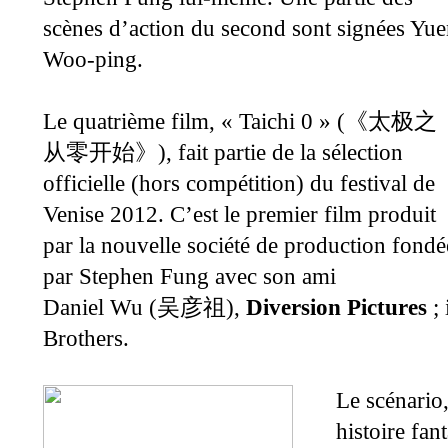
scènes d’action du second sont signées Yu
Woo-ping.
Le quatrième film, « Taichi 0 » (
《
太极之
), fait partie de la sélection
从零开始
》
officielle (hors compétition) du festival de
Venise 2012. C’est le premier film produit
par la nouvelle société de production fondé
par Stephen Fung avec son ami
Daniel Wu (
),
Diversion Pictures
; 
吴彦祖
Brothers.
Le scénario,
histoire fan