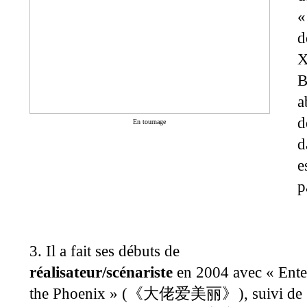
«
d
X
B
a
d
En tournage
d
e
p
3. Il a fait ses débuts de
réalisateur/scénariste
en 2004 avec « Ente
the Phoenix » (
), suivi de
《
大佬爱美丽
》