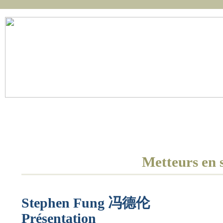
Réalisation
Accueil
Actualités
Film
Scénario
Metteurs en 
Stephen Fung
冯德伦
Présentation