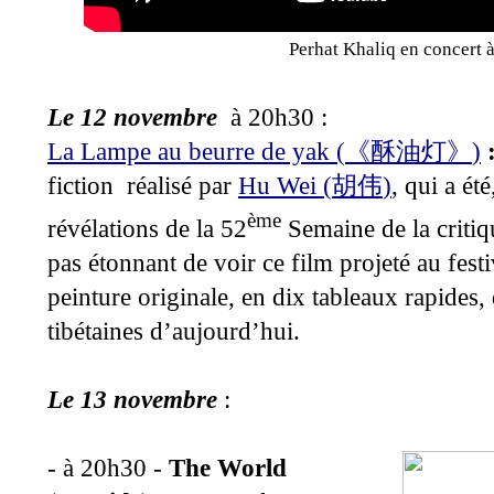
Perhat Khaliq en concert
Le 12 novembre
à 20h30 :
La Lampe au beurre de yak (
)
《酥油灯》
fiction réalisé par
Hu Wei (
)
, qui a ét
胡伟
ème
révélations de la 52
Semaine de la critiqu
pas étonnant de voir ce film projeté au fest
peinture originale, en dix tableaux rapides, 
tibétaines d’aujourd’hui.
Le 13 novembre
:
- à 20h30 -
The World