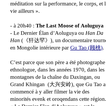
méditation sur la performance, le corps, et 
vie ailleurs ».
- à 20h40 :
The Last Moose of Aoluguya
-
Le Dernier Élan d’Aoluguya ou
Han Da
Han
(
), un documentaire tourn
《
犴达罕
》
en Mongolie intérieure par
Gu Tao (
)
.
顾桃
C’est parce que son père a été photographe 
ethnologue, dans les années 1970, dans les
montagnes de la chaîne du Daxingan, ou
Grand Khingan (
), que Gu Tao a
大兴安岭
commencé à y aller filmer la vie des
minorités evenk et oroqendans cette région