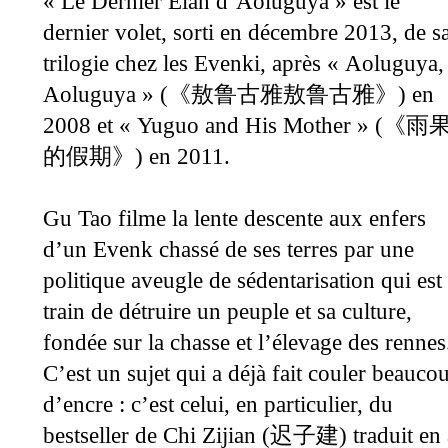
« Le Dernier Elan d’Aoluguya » est le
dernier volet, sorti en décembre 2013, de s
trilogie chez les Evenki, après « Aoluguya,
Aoluguya » (
) en
《
敖鲁古雅敖鲁古雅
》
2008 et « Yuguo and His Mother » (
《
雨
) en 2011.
的假期
》
Gu Tao filme la lente descente aux enfers
d’un Evenk chassé de ses terres par une
politique aveugle de sédentarisation qui est
train de détruire un peuple et sa culture,
fondée sur la chasse et l’élevage des rennes
C’est un sujet qui a déjà fait couler beauco
d’encre : c’est celui, en particulier, du
bestseller de Chi Zijian (
) traduit e
迟子建