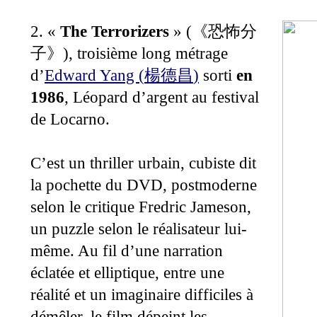
2. «
The Terrorizers
» (
《恐怖分
), troisième long métrage
子》
d’
Edward Yang (
)
sorti
en
楊德昌
1986
, Léopard d’argent au festival
de Locarno.
C’est un thriller urbain, cubiste dit
la pochette du DVD, postmoderne
selon le critique
Fredric Jameson,
un puzzle selon le réalisateur lui-
même. Au fil d’une narration
éclatée et elliptique, entre une
réalité et un imaginaire difficiles à
démêler, le film dépeint les