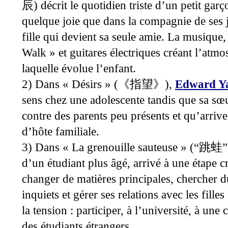
) décrit le quotidien triste d’un petit gar
辰
quelque joie que dans la compagnie de ses j
fille qui devient sa seule amie. La musique, 
Walk » et guitares électriques créant l’atm
laquelle évolue l’enfant.
2) Dans « Désirs » (
),
Edward Y
《指望》
sens chez une adolescente tandis que sa sœu
contre des parents peu présents et qu’arriv
d’hôte familiale.
3) Dans « La grenouille sauteuse » (
“
跳蛙
”
d’un étudiant plus âgé, arrivé à une étape cr
changer de matières principales, chercher du
inquiets et gérer ses relations avec les fill
la tension : participer, à l’université, à une
des étudiants étrangers.