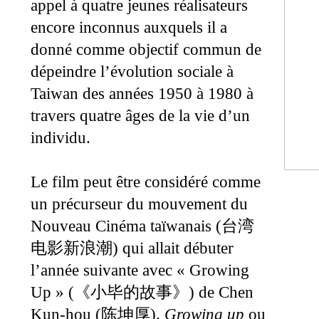
appel à quatre jeunes réalisateurs
encore inconnus auxquels il a
donné comme objectif commun de
dépeindre l’évolution sociale à
Taiwan des années 1950 à 1980 à
travers quatre âges de la vie d’un
individu.
Le film peut être considéré comme
un précurseur du mouvement du
Nouveau Cinéma taïwanais (
台湾
) qui allait débuter
电影新浪潮
l’année suivante avec « Growing
Up » (
) de Chen
《
小毕的故事
》
Kun-hou (
).
Growing up
ou
陈坤厚