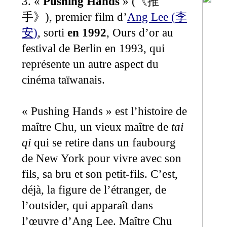
3. «
Pushing Hands
» (
《推
), premier film d’
Ang Lee (
手》
李
)
, sorti
en 1992
, Ours d’or au
安
festival de Berlin en 1993, qui
représente un autre aspect du
cinéma taïwanais.
« Pushing Hands » est l’histoire de
maître Chu, un vieux maître de
tai
qi
qui se retire dans un faubourg
de New York pour vivre avec son
fils, sa bru et son petit-fils. C’est,
déjà, la figure de l’étranger, de
l’outsider, qui apparaît dans
l’œuvre d’Ang Lee. Maître Chu